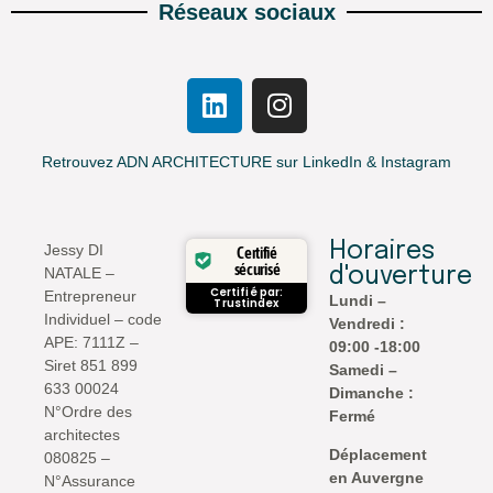
Réseaux sociaux
Retrouvez ADN ARCHITECTURE sur LinkedIn & Instagram
Horaires
Jessy DI
Certifié
sécurisé
NATALE –
d'ouverture
Certifié par:
Entrepreneur
Lundi –
Trustindex
Individuel – code
Vendredi :
APE: 7111Z –
09:00 -18:00
Siret 851 899
Samedi –
633 00024
Dimanche :
N°Ordre des
Fermé
architectes
Déplacement
080825 –
en Auvergne
N°Assurance