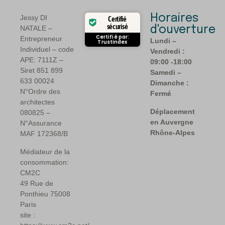
Horaires
Jessy DI
Certifié
sécurisé
NATALE –
d'ouverture
Certifié par:
Entrepreneur
Lundi –
Trustindex
Individuel – code
Vendredi :
APE: 7111Z –
09:00 -18:00
Siret 851 899
Samedi –
633 00024
Dimanche :
N°Ordre des
Fermé
architectes
Déplacement
080825 –
en Auvergne
N°Assurance
Rhône-Alpes
MAF 172368/B
Médiateur de la
consommation:
CM2C
49 Rue de
Ponthieu 75008
Paris
site :